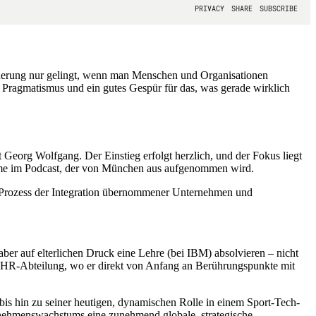
eränderung nur gelingt, wenn man Menschen und Organisationen
Pragmatismus und ein gutes Gespür für das, was gerade wirklich
eorg Wolfgang. Der Einstieg erfolgt herzlich, und der Fokus liegt
lnahme im Podcast, der von München aus aufgenommen wird.
 Prozess der Integration übernommener Unternehmen und
e aber auf elterlichen Druck eine Lehre (bei IBM) absolvieren – nicht
der HR-Abteilung, wo er direkt von Anfang an Berührungspunkte mit
bis hin zu seiner heutigen, dynamischen Rolle in einem Sport-Tech-
ernehmenswachstums eine zunehmend globale, strategische