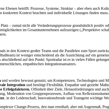
ene Ebenen betrifft: Prozesse, Systeme, Struktur – aber eben auch Kult
en konkreten Kontext beachten und individuelle Lösungen finden muss.
Platz – zumal nicht alle Veränderungsprozesse grundsätzlich positiv oder
öglichkeiten im Gesamtunternehmen aufzuzeigen („Perspektive schaffen“
hern.
als in den Kontext großer Teams und die Parallelen zum Sport zurückzu
Fußballteam) ist weniger entscheidend als die Ausrichtung auf ein gem
 es abschließend auf den Punkt: Sportradar ist es in vielen Fällen gelun
, menschlichen, empathischen Integrationsansatzes.
m
und werden bewusst genutzt, um Kompetenzen, Technologien und Mär
rale Integration
und benötigt Flexibilität, Empathie und gezielte Ma
 Erfolgsfaktoren.
Offenheit über Ziele, Herausforderungen und auch s
tung, Moderation von Gruppenprozessen, Aufbau von Reflexionsräumen u
tur
, in der Leidenschaft, Innovationsfreude und Teamgeist wichtige W
, komplexer Change-Prozess, den man ernsthaft, aber mit Augenmaß, Pra