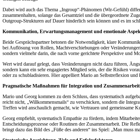
Dabei wird auch das Thema „Ingroup“-Phänomen (Wir-Gefühl) differenz
zusammenhalten, solange das Gesamtziel und die übergeordnete Zugehö
Outgroup-Strukturen auf Dauer hinderlich sein können und es im sch
Kommunikation, Erwartungsmanagement und emotionale Aspek
Beide Gesprächspartner betonen die Notwendigkeit, klare Kommunikat
bei Auflösung von Rollen, Machtverschiebungen oder Veränderungen be
sondern vielmehr darin, die nach vorne gerichtete Perspektive und Mot
Wert wird darauf gelegt, dass Veränderungen nicht dazu führen, Ängst
sondern kann ein sehr engagiertes Mitglied sein, der die Risiken vorau
oder zu schubladisieren. Hier appelliert Mario an Selbstreflexion und 
Pragmatische Maßnahmen für Integration und Zusammenarbeit
Mario und Georg kommen zu dem Schluss, dass systematisch aufgebaut
reicht nicht, „Willkommensmails“ zu verschicken, sondern die Integrat
Treffen wird anschaulich gemacht, wie Vertrauen und gemeinsame Kult
Georg empfiehlt, systematisch Empathie zu fördern, indem Mitarbeite
Entscheidungsprozesse oder Routinen der Zusammenarbeit. Die Refle
bringt dazu das Bild des „Füße des anderen“ ins Spiel: „Man muss ma