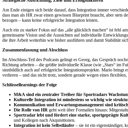
Strategische Ausrichtung, Ziele und Erfolgsfaktoren
Am Ende einigen sich beide darauf, dass Integration immer verschied
dass man als HR zwar einen gewissen Blueprint braucht, aber stets d
bezogen – kann keine erfolgreiche Integration leisten.
Auch ein zu starker Fokus auf das „alle glücklich machen“ ist fehl am 
gemeinsame Vision und die Aussichten auf individuelle Entwicklungsm
die ihre Arbeit weiterhin wie bisher ausführen und damit Stabilität sic
Zusammenfassung und Abschluss
Im Abschluss-Teil des Podcasts gelingt es Georg, das Gespräch nochm
Richtung arbeiten – die größte individuelle Klasse (wie „Stars“ im 
sinnbildlich auch auf erfolgreiche Integrationsprojekte. Mario bringt
verlieren – und das nicht trotz, sondern gerade wegen eines flexiblen
Schlüssellearnings der Folge
M&A sind ein zentraler Treiber für Sportradars Wachstu
Kulturelle Integration ist mindestens so wichtig wie struktu
Kommunikation und Erwartungsmanagement sind kritische
Die Rolle von HR
geht weit über Formalien hinaus: Mitgestal
Sportradar lebt und fördert eine starke, sportgeprägte Kul
und Kollegen nach Akquisitionen.
Integration ist kein Selbstläufer
– sie ist ein eigenständiger