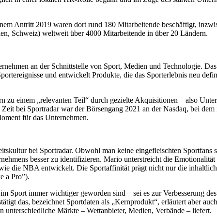
nem Antritt 2019 waren dort rund 180 Mitarbeitende beschäftigt, inzwi
len, Schweiz) weltweit über 4000 Mitarbeitende in über 20 Ländern.
ternehmen an der Schnittstelle von Sport, Medien und Technologie. Da
ortereignisse und entwickelt Produkte, die das Sporterlebnis neu defini
n zu einem „relevanten Teil“ durch gezielte Akquisitionen – also Unt
s Zeit bei Sportradar war der Börsengang 2021 an der Nasdaq, bei 
 Moment für das Unternehmen.
itskultur bei Sportradar. Obwohl man keine eingefleischten Sportfans se
ehmens besser zu identifizieren. Mario unterstreicht die Emotionalität 
wie die NBA entwickelt. Die Sportaffinität prägt nicht nur die inhaltli
 a Pro”).
m Sport immer wichtiger geworden sind – sei es zur Verbesserung des s
ätigt das, bezeichnet Sportdaten als „Kernprodukt“, erläutert aber auch
n unterschiedliche Märkte – Wettanbieter, Medien, Verbände – liefert.