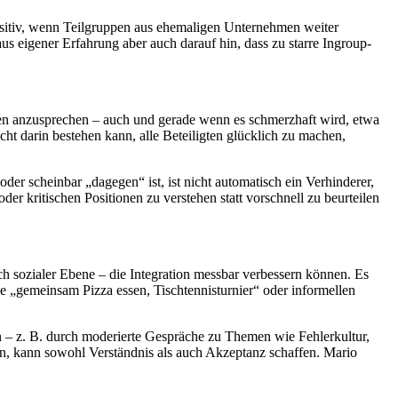
positiv, wenn Teilgruppen aus ehemaligen Unternehmen weiter
 eigener Erfahrung aber auch darauf hin, dass zu starre Ingroup-
fen anzusprechen – auch und gerade wenn es schmerzhaft wird, etwa
t darin bestehen kann, alle Beteiligten glücklich zu machen,
er scheinbar „dagegen“ ist, ist nicht automatisch ein Verhinderer,
der kritischen Positionen zu verstehen statt vorschnell zu beurteilen
h sozialer Ebene – die Integration messbar verbessern können. Es
ie „gemeinsam Pizza essen, Tischtennisturnier“ oder informellen
n – z. B. durch moderierte Gespräche zu Themen wie Fehlerkultur,
n, kann sowohl Verständnis als auch Akzeptanz schaffen. Mario