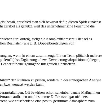
st besaß, entschied man sich bewusst dafür, diesen Spirit zunächst
hr zerstört als genutzt, weil das unternehmerische Feuer und die
ichen Strukturen), steigt die Komplexität rasant. Hier sei es
chen Realitäten (wie z. B. Doppelbesetzungen von
rderung an, wenn in einem zusammengeführten Team plötzlich mehrere
spielern“ (also Ergänzungs- bzw. Erweiterungsakquisitionen) liegen,
 Leader für eine gelungene Integration einzusetzen.
ilität“ der Kulturen zu prüfen, sondern in der strategischen Analyse
lten bzw. genutzt werden kann.
ionsveranstaltungen. Oft bewirken schon scheinbar banale Maßnahmen
ertrauen aufbauen und bestimmte Differenzen gar nicht erst
eicht, wie entscheidend eine positiv gestimmte Atmosphäre zum