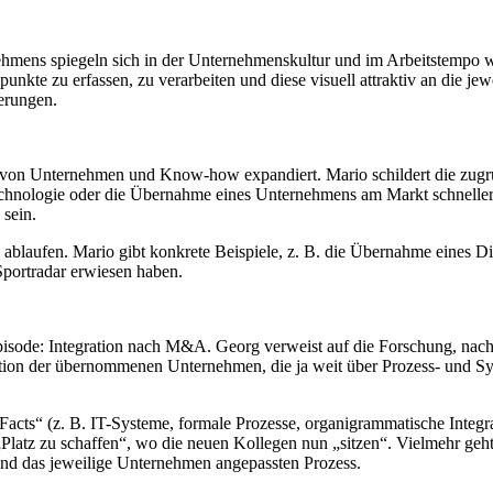
hmens spiegeln sich in der Unternehmenskultur und im Arbeitstempo w
punkte zu erfassen, zu verarbeiten und diese visuell attraktiv an die j
erungen.
en von Unternehmen und Know-how expandiert. Mario schildert die zug
echnologie oder die Übernahme eines Unternehmens am Markt schneller u
sein.
se ablaufen. Mario gibt konkrete Beispiele, z. B. die Übernahme eines 
 Sportradar erwiesen haben.
Episode: Integration nach M&A. Georg verweist auf die Forschung, na
ion der übernommenen Unternehmen, die ja weit über Prozess- und Syst
Facts“ (z. B. IT-Systeme, formale Prozesse, organigrammatische Integrati
 „Platz zu schaffen“, wo die neuen Kollegen nun „sitzen“. Vielmehr ge
nd das jeweilige Unternehmen angepassten Prozess.