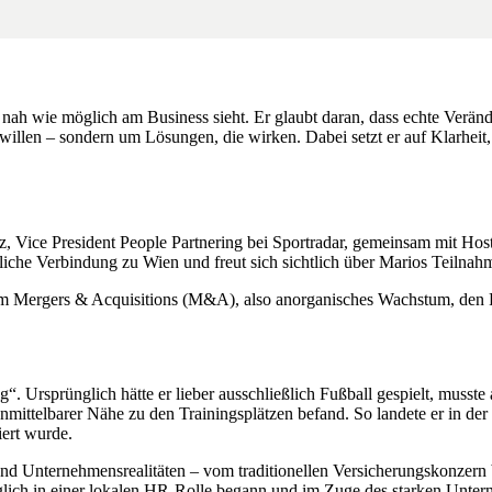
n so nah wie möglich am Business sieht. Er glaubt daran, dass echte V
llen – sondern um Lösungen, die wirken. Dabei setzt er auf Klarheit, 
ice President People Partnering bei Sportradar, gemeinsam mit Host G
rsönliche Verbindung zu Wien und freut sich sichtlich über Marios Tei
 um Mergers & Acquisitions (M&A), also anorganisches Wachstum, den
ig“. Ursprünglich hätte er lieber ausschließlich Fußball gespielt, musst
 unmittelbarer Nähe zu den Trainingsplätzen befand. So landete er in 
iert wurde.
und Unternehmensrealitäten – vom traditionellen Versicherungskonzern 
nglich in einer lokalen HR-Rolle begann und im Zuge des starken Unt