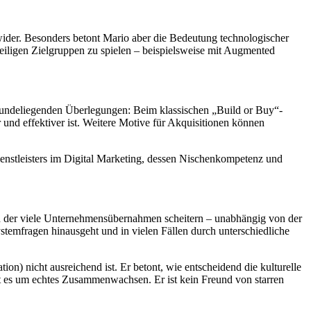
ider. Besonders betont Mario aber die Bedeutung technologischer
eweiligen Zielgruppen zu spielen – beispielsweise mit Augmented
rundeliegenden Überlegungen: Beim klassischen „Build or Buy“-
nd effektiver ist. Weitere Motive für Akquisitionen können
Dienstleisters im Digital Marketing, dessen Nischenkompetenz und
ch der viele Unternehmensübernahmen scheitern – unabhängig von der
emfragen hinausgeht und in vielen Fällen durch unterschiedliche
on) nicht ausreichend ist. Er betont, wie entscheidend die kulturelle
ht es um echtes Zusammenwachsen. Er ist kein Freund von starren