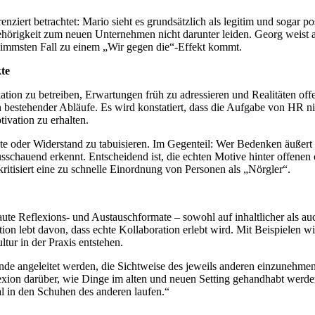
iert betrachtet: Mario sieht es grundsätzlich als legitim und sogar 
rigkeit zum neuen Unternehmen nicht darunter leiden. Georg weist aus
limmsten Fall zu einem „Wir gegen die“-Effekt kommt.
te
ion zu betreiben, Erwartungen früh zu adressieren und Realitäten of
stehender Abläufe. Es wird konstatiert, dass die Aufgabe von HR nich
ivation zu erhalten.
e oder Widerstand zu tabuisieren. Im Gegenteil: Wer Bedenken äußert od
sschauend erkennt. Entscheidend ist, die echten Motive hinter offenen o
kritisiert eine zu schnelle Einordnung von Personen als „Nörgler“.
e Reflexions- und Austauschformate – sowohl auf inhaltlicher als auc
ion lebt davon, dass echte Kollaboration erlebt wird. Mit Beispielen w
ur in der Praxis entstehen.
nde angeleitet werden, die Sichtweise des jeweils anderen einzunehme
xion darüber, wie Dinge im alten und neuen Setting gehandhabt werde
l in den Schuhen des anderen laufen.“