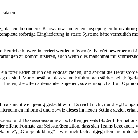
nsitäten:
e), das ein besonderes Know-how und einen ausgeprägten Innovationsgei
komplette sofortige Eingliederung in starre Systeme hätte vermutlich me
 Bereiche hinweg integriert werden müssen (z. B. Wettbewerber mit ähnl
Erwartungen zu kommunizieren, auch wenn dies manchmal mit schmerzli
 ein roter Faden durch den Podcast ziehen, und spricht die Herausfo
g da sind. Mario bestätigt, dass seine Erfahrungen stärker bei „Flügel
zu finden, die offen aufeinander zugehen, sowie möglichst früh Opinion
mals nicht weit genug gedacht wird. Es reicht nicht, nur die „Kompatib
 Unternehmen mitbringt und ob/wie dieses im neuen Setting gezielt erha
eflexions- und Diskussionsräume zu schaffen, jenseits bloßer Informat
er offene Formate zur Selbstpräsentation, dass sich Teams begegnen, V
ekabine“, „Gruppenbildung“ – wird mehrfach aufgegriffen und unterstr