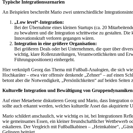
Typische Integrationsszenarien
An Beispielen beschreibt Mario zwei unterschiedliche Integrationsinte
„Low level“-Integration:
Bei der Übernahme eines kleinen Startups (ca. 20 Mitarbeitend
zu bewahren und die Integration schrittweise zu gestalten. Die 
Innovationskraft verloren gegangen wären.
Integration in eine größere Organisation:
Bei größeren Deals oder bei Unternehmen, die quer über diverse
wichtig, klare Rollenzuteilungen, Verantwortlichkeiten und 
Führungspositionen) einhergeht.
Hier verknüpft Georg das Thema mit Fußball-Analogien, die sich wie
Hochkaräter – etwa vier offensiv denkende „Zehner“ – auf einen Schla
betont aber die Notwendigkeit, „Persönlichkeiten“ auf beiden Seiten 
Kulturelle Integration und Bewältigung von Gruppendynamiken
Auf einer Metaebene diskutieren Georg und Mario, dass Integration oft
sollte auch erkannt werden, welches kulturelle Asset das akquirierte
Mario schildert anschaulich, wie wichtig es ist, bei Integrationen R
wie gemeinsames Essen, ein kleiner freundschaftlicher Wettbewerb od
eskalieren. Der Vergleich mit Fußballkabinen – „Heimkabine“, „Gäst
Gelingen beiträgt.