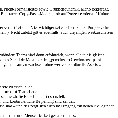
ur, Nicht-Formalisiertes sowie Gruppendynamik. Mario bekräftigt,
 Ein starres Copy-Paste-Modell – ob auf Prozesse oder auf Kultur
 verlustfrei sind. Viel wichtiger sei es, einen klaren Purpose, eine
). Nicht zuletzt gilt es ebenfalls, auch diejenigen wertzuschätzen,
binden: Teams sind dann erfolgreich, wenn alle in die gleiche
einsames Ziel. Die Metapher des „gemeinsam Gewinnens“ passt
gen, gemeinsam zu wachsen, ohne wertvolle kulturelle Assets zu
kte zu erschließen.
ßnahmen auf Teamebene.
chmerzhafte Einschnitte ist essenziell.
nd kontinuierliche Begleitung sind zentral.
erte sind – und das zeigt sich auch im Umgang mit neuen Kolleginnen
gmatismus und Menschlichkeit gestalten muss.