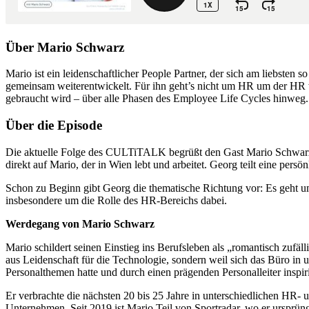
Über Mario Schwarz
Mario ist ein leidenschaftlicher People Partner, der sich am liebste
gemeinsam weiterentwickelt. Für ihn geht’s nicht um HR um der HR wi
gebraucht wird – über alle Phasen des Employee Life Cycles hinweg.
Über die Episode
Die aktuelle Folge des CULTiTALK begrüßt den Gast Mario Schwarz, V
direkt auf Mario, der in Wien lebt und arbeitet. Georg teilt eine pe
Schon zu Beginn gibt Georg die thematische Richtung vor: Es geht
insbesondere um die Rolle des HR-Bereichs dabei.
Werdegang von Mario Schwarz
Mario schildert seinen Einstieg ins Berufsleben als „romantisch zufäll
aus Leidenschaft für die Technologie, sondern weil sich das Büro in
Personalthemen hatte und durch einen prägenden Personalleiter inspir
Er verbrachte die nächsten 20 bis 25 Jahre in unterschiedlichen HR- 
Unternehmen. Seit 2019 ist Mario Teil von Sportradar, wo er ursprü