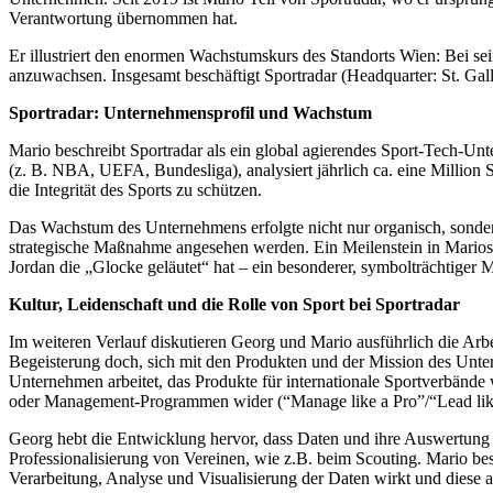
Verantwortung übernommen hat.
Er illustriert den enormen Wachstumskurs des Standorts Wien: Bei sei
anzuwachsen. Insgesamt beschäftigt Sportradar (Headquarter: St. Gal
Sportradar: Unternehmensprofil und Wachstum
Mario beschreibt Sportradar als ein global agierendes Sport-Tech-Un
(z. B. NBA, UEFA, Bundesliga), analysiert jährlich ca. eine Million Sp
die Integrität des Sports zu schützen.
Das Wachstum des Unternehmens erfolgte nicht nur organisch, sonder
strategische Maßnahme angesehen werden. Ein Meilenstein in Mario
Jordan die „Glocke geläutet“ hat – ein besonderer, symbolträchtiger
Kultur, Leidenschaft und die Rolle von Sport bei Sportradar
Im weiteren Verlauf diskutieren Georg und Mario ausführlich die Arbe
Begeisterung doch, sich mit den Produkten und der Mission des Untern
Unternehmen arbeitet, das Produkte für internationale Sportverbände 
oder Management-Programmen wider (“Manage like a Pro”/“Lead like
Georg hebt die Entwicklung hervor, dass Daten und ihre Auswertung i
Professionalisierung von Vereinen, wie z.B. beim Scouting. Mario best
Verarbeitung, Analyse und Visualisierung der Daten wirkt und diese a