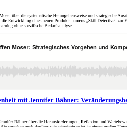
Moser über die systematische Herangehensweise und strategische Ausr
en die Entwicklung eines neuen Produkts namens „Skill Detective“ zu
earning ohne spezifische Bedarfsanalyse.
heit mit Jennifer Bähner: Veränderungsbe
nnifer Bähner über die Herausforderungen, Reflexion und Wertebewus
sprechen auch darüber, wie schwierig es ist, in einem großen Unterne